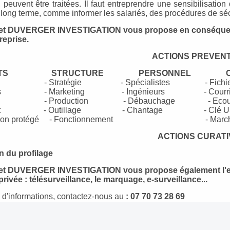
 peuvent être traitées. Il faut entreprendre une sensibilisation
long terme, comme informer les salariés, des procédures de sécu
et DUVERGER INVESTIGATION vous propose en conséquence 
reprise.
ACTIONS PREVENT
TS
STRUCTURE
PERSONNEL CL
ns - Stratégie - Spécialistes - Fichie
ières - Marketing - Ingénieurs - Courri
iages - Production - Débauchage - Ecou
cept - Outillage - Chantage - Clé U
vet non protégé - Fonctionnement - Marc
ACTIONS CURATI
on du profilage
et DUVERGER INVESTIGATION vous propose également l'expe
privée : télésurveillance, le marquage, e-surveillance...
 d'informations, contactez-nous au
: 07 70 73 28 69