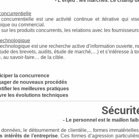
- L'enjeu : les marchés. Le champ de
concurrentielle
 concurrentielle est une activité continue et itérative qui vi
gique ou commercial.
 sur les produits concurrents, les relations avec les fournisseurs
 technologique
 technologique est une recherche active d’information ouverte, no
tude des brevets, audits, étude de marché,…) et s’intéresse à tou
, au savoir-faire… de la cible.
iciper la concurrence
ager de nouveaux procédés
ntifier les meilleures pratiques
vre les évolutions techniques
Sécurit
- Le personnel
est le maillon faib
 données, le détournement de clientèle,... formes immatériel
s intérêts de l’entreprise
. Ces formes d’agression particulière