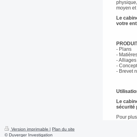
physique,
moyen et 
Le cabin
votre ent
PRODUI
- Pla
- Mat
- All
- Con
- Bre
Utilisati
Le cabin
sécurité 
Pour plus
Version imprimable
|
Plan du site
© Duverger Investigation